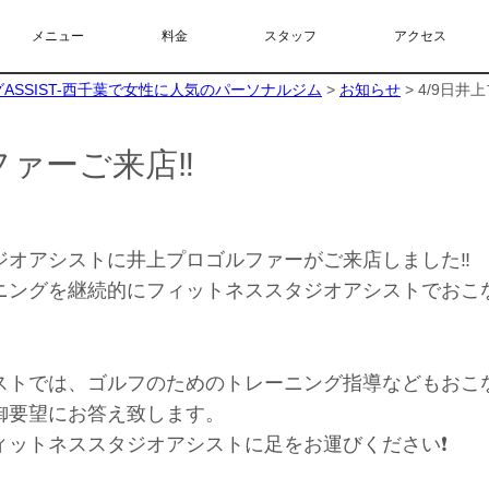
メニュー
料金
スタッフ
アクセス
SSIST-西千葉で女性に人気のパーソナルジム
>
お知らせ
>
4/9日井
ファーご来店‼️
オアシストに井上プロゴルファーがご来店しました‼️
ニングを継続的にフィットネススタジオアシストでおこ
ストでは、ゴルフのためのトレーニング指導などもおこ
御要望にお答え致します。
ットネススタジオアシストに足をお運びください❗️