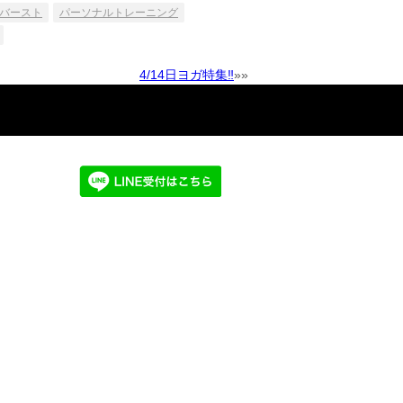
バースト
パーソナルトレーニング
4/14日ヨガ特集‼️
»»