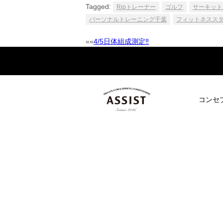
Tagged:
Ripトレーナー
ゴルフ
サーキット
パーソナルトレーニング千葉
フィットネスス
««
4/5日体組成測定‼️
Post
navigation
コンセ