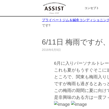
コンセプト
プライベートジム＆鍼灸コンディショニングA
です‼️
6/11日 梅雨です
2016年6月9日
6月に入りパーソナルトレー
これも夏がもうすぐそこに迫
ところで、関東も梅雨入りして
ですが梅雨も過ぎるとあっと
この梅雨の期間に夏に向け
是非興味のある方は一度フィ