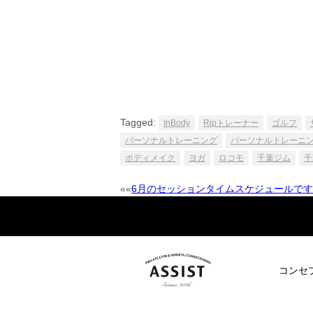
Tagged:
InBody
Ripトレーナー
ゴルフ
パーソナルトレーニング
パーソナルトレーニ
ボディメイク
ヨガ
ロコモ
千葉ジム
千
««
6月のセッションタイムスケジュールです‼
Post
navigation
コンセ