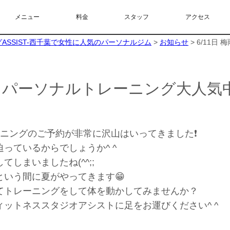
メニュー
料金
スタッフ
アクセス
SSIST-西千葉で女性に人気のパーソナルジム
>
お知らせ
>
6/11日
が、パーソナルトレーニング大人気中
ニングのご予約が非常に沢山はいってきました❗️
っているからでしょうか^ ^
しまいましたね(^^;;
いう間に夏がやってきます😁
てトレーニングをして体を動かしてみませんか？
ットネススタジオアシストに足をお運びください^ ^