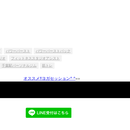
プ
パワーバースト
パワーバーストバック
ジオ
フィットネススタジオアシスト
千葉駅パーソナルジム
筋トレ
オススメ‼️ヨガセッション^ ^
»»