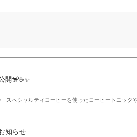
投稿者:
onion_editor
メニュー
料金
スタッフ
アクセス
開始！！！
！！ 朝に運動したい方に向けて5月から新しく9時枠も
開🐒☕️✨
✨ スペシャルティコーヒーを使ったコーヒートニック
なお知らせ