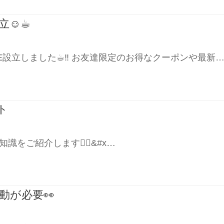
立☺︎☕︎
INE設立しました☕︎‼︎ お友達限定のお得なクーポンや最新
ト
ご紹介します🏃‍♀️&#x…
動が必要👀