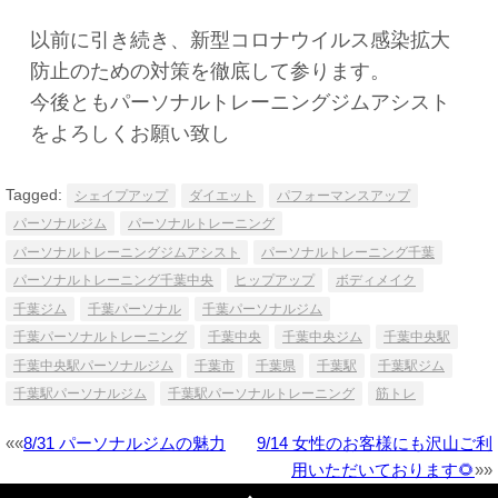
以前に引き続き、新型コロナウイルス感染拡大
防止のための対策を徹底して参ります。
今後ともパーソナルトレーニングジムアシスト
をよろしくお願い致し
Tagged:
シェイプアップ
ダイエット
パフォーマンスアップ
パーソナルジム
パーソナルトレーニング
パーソナルトレーニングジムアシスト
パーソナルトレーニング千葉
パーソナルトレーニング千葉中央
ヒップアップ
ボディメイク
千葉ジム
千葉パーソナル
千葉パーソナルジム
千葉パーソナルトレーニング
千葉中央
千葉中央ジム
千葉中央駅
千葉中央駅パーソナルジム
千葉市
千葉県
千葉駅
千葉駅ジム
千葉駅パーソナルジム
千葉駅パーソナルトレーニング
筋トレ
Post
««
8/31 パーソナルジムの魅力
9/14 女性のお客様にも沢山ご利
navigation
用いただいております🌻
»»